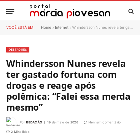
VOCÊ ESTÁ EM:
Home
»
Internet
»
Whindersson Nunes revela ter gastado fortuna com drogas e reage após polêmica: “Falei essa merda mesmo”
DESTAQUES
Whindersson Nunes revela
ter gastado fortuna com
drogas e reage após
polêmica: “Falei essa merda
mesmo”
Por
REDAÇÃO
19 de maio de 2026
Nenhum comentário
2 Mins lidos