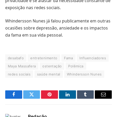
privacidade e se afastar da necessidade constante de
exposição nas redes sociais.
Whindersson Nunes já falou publicamente em outras
ocasiões sobre depressão, ansiedade e os impactos
da fama em sua vida pessoal.
desabafo
entretenimento
Fama
Influenciadores
Maya Massafera
ostentação
Polêmica
redes sociais
saúde mental
Whindersson Nunes
Facebook
Twitter
Pinterest
LinkedIn
Tumblr
E-
mail
Redação