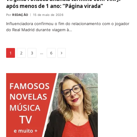
após menos de 1 ano: “Página virada”
Por
REDAÇÃO
15 de maio de 2026
Influenciadora confirmou o fim do relacionamento com o jogador
do Real Madrid durante viagem à…
Proximo
…
1
2
3
6