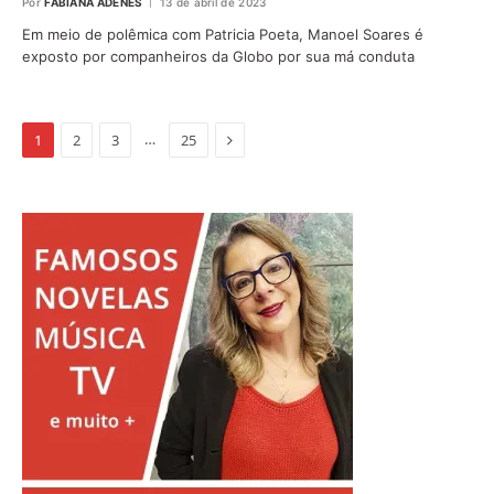
Por
FABIANA ADENES
13 de abril de 2023
Em meio de polêmica com Patricia Poeta, Manoel Soares é
exposto por companheiros da Globo por sua má conduta
Proximo
…
1
2
3
25