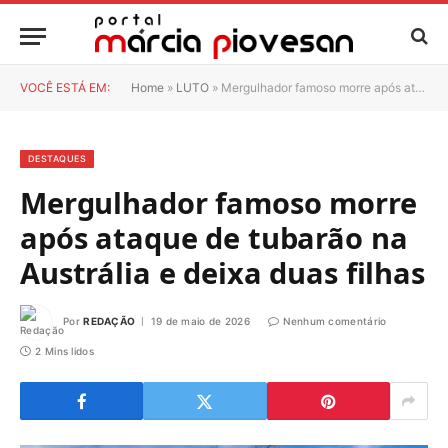
VOCÊ ESTÁ EM:
Home
»
LUTO
»
Mergulhador famoso morre após ataque de tubarão na Austrália e deixa duas filhas
DESTAQUES
Mergulhador famoso morre
após ataque de tubarão na
Austrália e deixa duas filhas
Por
REDAÇÃO
19 de maio de 2026
Nenhum comentário
2 Mins lidos