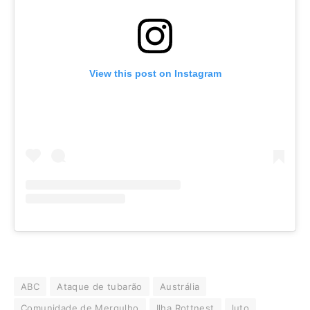
View this post on Instagram
ABC
Ataque de tubarão
Austrália
Comunidade de Mergulho
Ilha Rottnest
luto