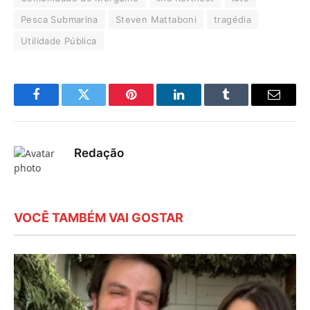
Pesca Submarina
Steven Mattaboni
tragédia
Utilidade Pública
Facebook
Twitter
Pinterest
LinkedIn
Tumblr
E-
mail
Redação
VOCÊ TAMBÉM VAI GOSTAR