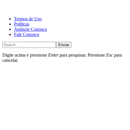
CALONE® Group
All rights reserved. DBIPro© Copyright 2025.
Termos de Uso
Políticas
Anúncie Conosco
Fale Conosco
Enviar
Digite acima e pressione
Enter
para pesquisar. Pressione
Esc
para
cancelar.