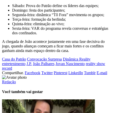
Sábado: Prova do Patrão define os líderes das equipes;
Domingo: festa dos participantes;
Segunda-feira: dinâmica “Tô Fora” movimenta os grupos;
Terça-feira: formação da berlinda;
Quinta-feira: eliminação ao vivo;
Sexta-feira: VAR do programa revela conversas e estratégias
dos confinados.
A chegada de João acontece justamente em uma fase decisiva do
jogo, quando alianças começam a ficar mais fortes e os conflitos
ganham ainda mais espaço dentro da casa.
Casa do Patrão
Convocação Surpresa
Dinâmica Reality
entretenimento
J.P.
João Palhares
Jovan Nascimento
reality show
record
Compartilhar.
Facebook
Twitter
Pinterest
LinkedIn
Tumblr
E-mail
Redação
Você também vai gostar