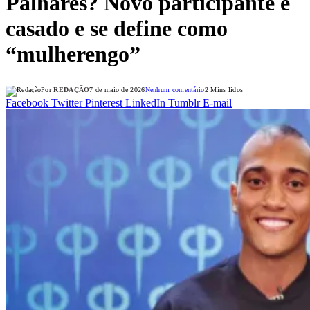
Palhares? Novo participante é
casado e se define como
“mulherengo”
Por
REDAÇÃO
7 de maio de 2026
Nenhum comentário
2 Mins lidos
Facebook
Twitter
Pinterest
LinkedIn
Tumblr
E-mail