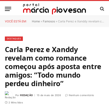
VOCÊ ESTÁ EM:
Home
»
Famosos
»
Carla Perez e Xanddy revelam como romance começou após aposta entre amigos: “Todo mundo perdeu dinheiro”
DESTAQUES
Carla Perez e Xanddy
revelam como romance
começou após aposta entre
amigos: “Todo mundo
perdeu dinheiro”
Por
REDAÇÃO
15 de maio de 2026
Nenhum comentário
2 Mins lidos