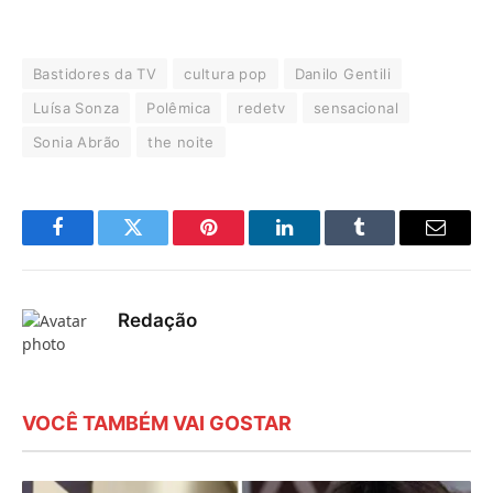
Bastidores da TV
cultura pop
Danilo Gentili
Luísa Sonza
Polêmica
redetv
sensacional
Sonia Abrão
the noite
Facebook
Twitter
Pinterest
LinkedIn
Tumblr
E-
mail
Redação
VOCÊ TAMBÉM VAI GOSTAR