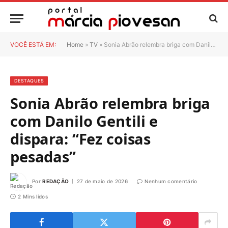
VOCÊ ESTÁ EM:
Home
»
TV
»
Sonia Abrão relembra briga com Danilo Gentili e dispara: “Fez coisas pesadas”
DESTAQUES
Sonia Abrão relembra briga
com Danilo Gentili e
dispara: “Fez coisas
pesadas”
Por
REDAÇÃO
27 de maio de 2026
Nenhum comentário
2 Mins lidos