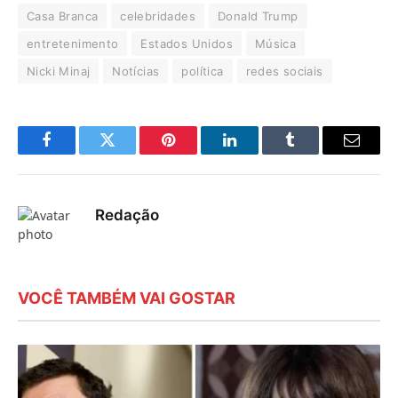
Casa Branca
celebridades
Donald Trump
entretenimento
Estados Unidos
Música
Nicki Minaj
Notícias
política
redes sociais
Facebook
Twitter
Pinterest
LinkedIn
Tumblr
E-
mail
Redação
VOCÊ TAMBÉM VAI GOSTAR