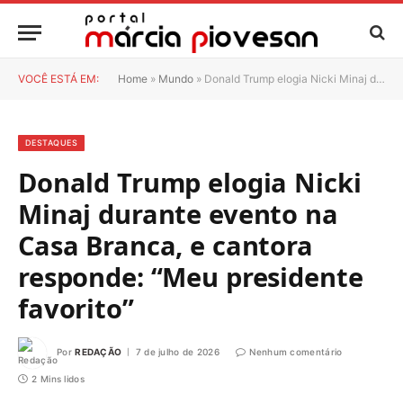
VOCÊ ESTÁ EM:
Home
»
Mundo
»
Donald Trump elogia Nicki Minaj durante evento na Casa Branca, e cantora responde: “Meu presidente favorito”
DESTAQUES
Donald Trump elogia Nicki
Minaj durante evento na
Casa Branca, e cantora
responde: “Meu presidente
favorito”
Por
REDAÇÃO
7 de julho de 2026
Nenhum comentário
2 Mins lidos