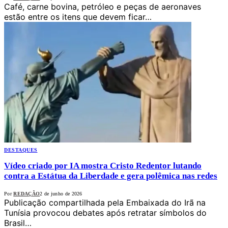
Café, carne bovina, petróleo e peças de aeronaves
estão entre os itens que devem ficar…
DESTAQUES
Vídeo criado por IA mostra Cristo Redentor lutando
contra a Estátua da Liberdade e gera polêmica nas redes
Por
REDAÇÃO
2 de junho de 2026
Publicação compartilhada pela Embaixada do Irã na
Tunísia provocou debates após retratar símbolos do
Brasil…