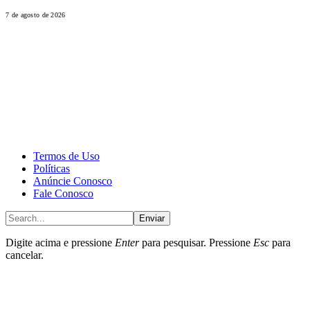
7 de agosto de 2026
CALONE® Group
All rights reserved. DBIPro© Copyright 2025.
Termos de Uso
Políticas
Anúncie Conosco
Fale Conosco
Enviar
Digite acima e pressione
Enter
para pesquisar. Pressione
Esc
para
cancelar.