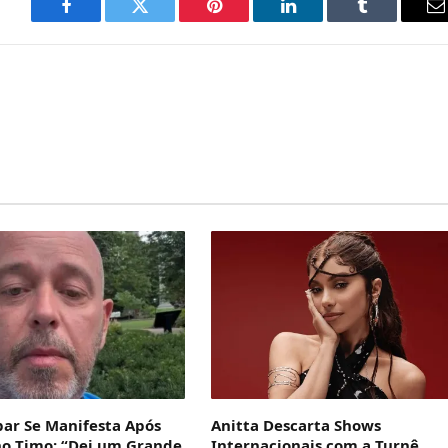
Facebook
Twitter
Pinterest
LinkedIn
Tumblr
E
m
bar Se Manifesta Após
Anitta Descarta Shows
no Timo: “Dei um Grande
Internacionais com a Turnê