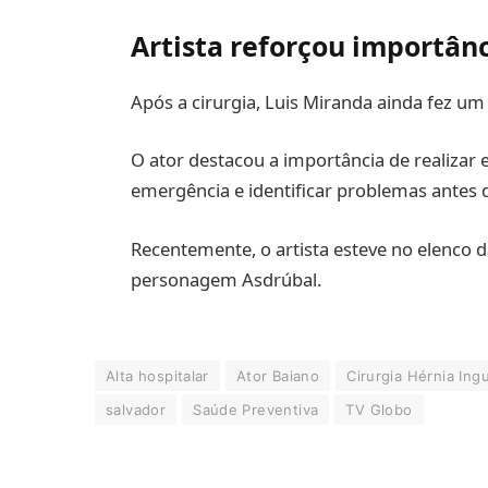
Artista reforçou importân
Após a cirurgia, Luis Miranda ainda fez um
O ator destacou a importância de realizar
emergência e identificar problemas antes 
Recentemente, o artista esteve no elenco 
personagem Asdrúbal.
Alta hospitalar
Ator Baiano
Cirurgia Hérnia Ingu
salvador
Saúde Preventiva
TV Globo