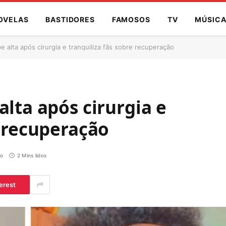
OVELAS
BASTIDORES
FAMOSOS
TV
MÚSIC
e alta após cirurgia e tranquiliza fãs sobre recuperação
alta após cirurgia e
e recuperação
io
2 Mins lidos
erest