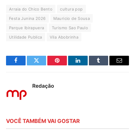
Arraia do Chico Bento
cultura pop
Festa Junina 2026
Mauricio de Sousa
Parque Ibirapuera
Turismo Sao Paulo
Utilidade Publica
Vila Abobrinha
Facebook
Twitter
Pinterest
LinkedIn
Tumblr
E-
mail
Redação
VOCÊ TAMBÉM VAI GOSTAR