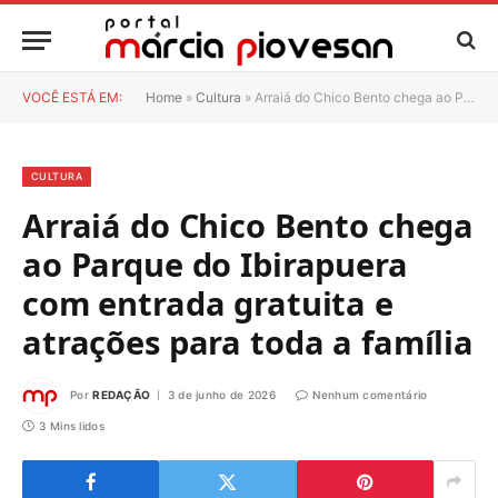
VOCÊ ESTÁ EM:
Home
»
Cultura
»
Arraiá do Chico Bento chega ao Parque do Ibirapuera com entrada gratuita e atrações para toda a família
CULTURA
Arraiá do Chico Bento chega
ao Parque do Ibirapuera
com entrada gratuita e
atrações para toda a família
Por
REDAÇÃO
3 de junho de 2026
Nenhum comentário
3 Mins lidos