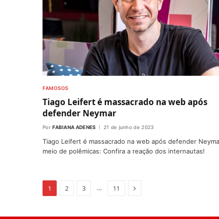
FAMOSOS
Tiago Leifert é massacrado na web após
defender Neymar
Por
FABIANA ADENES
21 de junho de 2023
Tiago Leifert é massacrado na web após defender Neym
meio de polêmicas: Confira a reação dos internautas!
Proximo
…
1
2
3
11