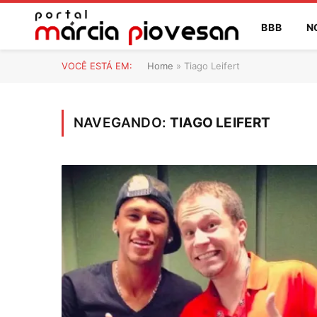
BBB
N
VOCÊ ESTÁ EM:
Home
»
Tiago Leifert
NAVEGANDO:
TIAGO LEIFERT