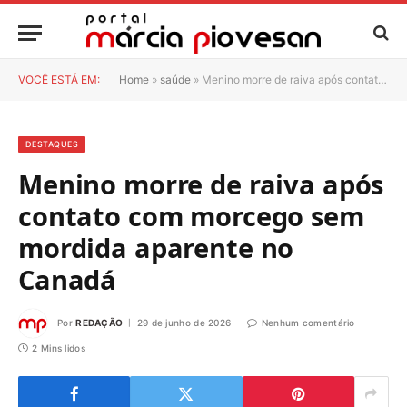
VOCÊ ESTÁ EM:
Home
»
saúde
»
Menino morre de raiva após contato com morcego sem mordida aparente no Canadá
DESTAQUES
Menino morre de raiva após
contato com morcego sem
mordida aparente no
Canadá
Por
REDAÇÃO
29 de junho de 2026
Nenhum comentário
2 Mins lidos