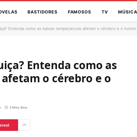
OVELAS
BASTIDORES
FAMOSOS
TV
MÚSIC
iça? Entenda como as baixas temperaturas afetam o cérebro e o humor
uiça? Entenda como as
 afetam o cérebro e o
o
3 Mins lidos
erest