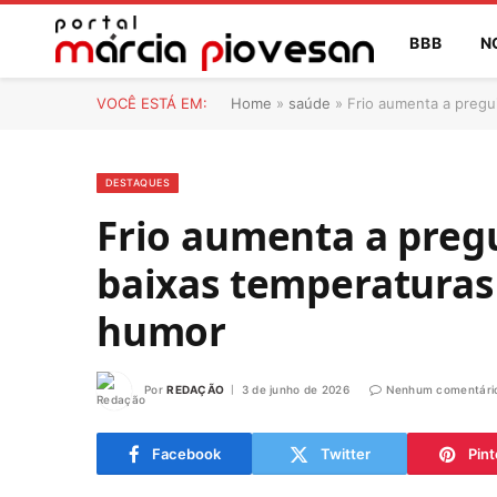
BBB
N
VOCÊ ESTÁ EM:
Home
»
saúde
»
Frio aumenta a pregu
DESTAQUES
Frio aumenta a preg
baixas temperaturas
humor
Por
REDAÇÃO
3 de junho de 2026
Nenhum comentári
Facebook
Twitter
Pint