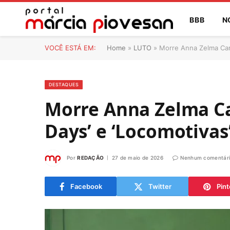
BBB
N
VOCÊ ESTÁ EM:
Home
»
LUTO
»
Morre Anna Zelma Camp
DESTAQUES
Morre Anna Zelma Ca
Days’ e ‘Locomotivas’
Por
REDAÇÃO
27 de maio de 2026
Nenhum comentár
Facebook
Twitter
Pint