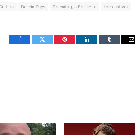
Cultura
Dancin Days
Dramaturgia Brasileira
Locomotivas
Facebook
Twitter
Pinterest
LinkedIn
Tumblr
E
m