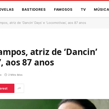
OVELAS
BASTIDORES
FAMOSOS
TV
MÚSIC
os, atriz de ‘Dancin’ Days’ e ‘Locomotivas’, aos 87 anos
mpos, atriz de ‘Dancin’
, aos 87 anos
io
2 Mins lidos
erest