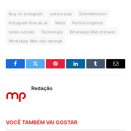
Bug no Instagram
cultura pop
Downdetector
Instagram fora do ar
Meta
Noticia Urgente
redes sociais
Tecnologia
WhatsApp Web instavel
WhatsApp Web nao carrega
Facebook
Twitter
Pinterest
LinkedIn
Tumblr
E-
mail
Redação
VOCÊ TAMBÉM VAI GOSTAR