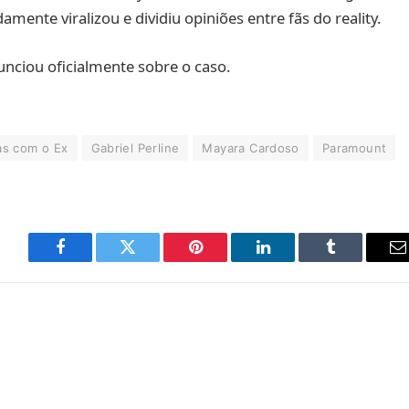
mente viralizou e dividiu opiniões entre fãs do reality.
ciou oficialmente sobre o caso.
as com o Ex
Gabriel Perline
Mayara Cardoso
Paramount
Facebook
Twitter
Pinterest
LinkedIn
Tumblr
E
m