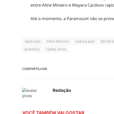
entre Aline Mineiro e Mayara Cardoso rapida
Até o momento, a Paramount não se pronun
Agressao
Aline Mineiro
cultura pop
De Feri
polemica
reality show
COMPARTILHAR.
Redação
VOCÊ TAMBÉM VAI GOSTAR