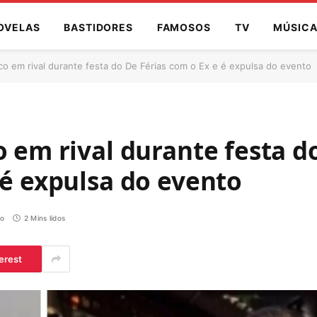
OVELAS
BASTIDORES
FAMOSOS
TV
MÚSIC
co em rival durante festa do De Férias com o Ex e é expulsa do evento
o em rival durante festa d
 é expulsa do evento
io
2 Mins lidos
erest