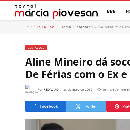
BBB
N
VOCÊ ESTÁ EM:
Home
»
Internet
»
Aline Mineiro dá so
DESTAQUES
Aline Mineiro dá soc
De Férias com o Ex e
Por
REDAÇÃO
28 de maio de 2026
Nenhum comentár
Facebook
Twitter
Pint