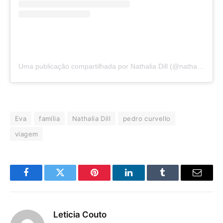
Uma publicação compartilhada por Nathalia Dill (@nathaliadill)
Eva
família
Nathalia Dill
pedro curvello
viagem
Facebook
Twitter
Pinterest
LinkedIn
Tumblr
E-
mail
Leticia Couto