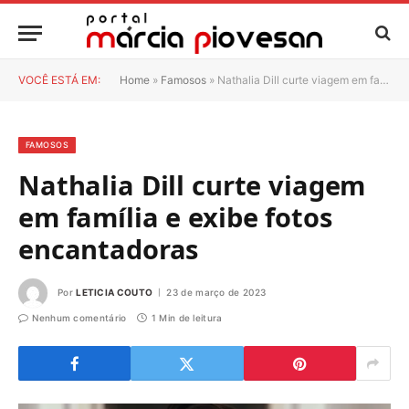
VOCÊ ESTÁ EM:
Home
»
Famosos
»
Nathalia Dill curte viagem em família e exibe fotos encantadoras
FAMOSOS
Nathalia Dill curte viagem
em família e exibe fotos
encantadoras
Por
LETICIA COUTO
23 de março de 2023
Nenhum comentário
1 Min de leitura