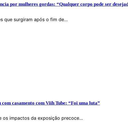
ência por mulheres gordas: “Qualquer corpo pode ser deseja
ões que surgiram após o fim de…
ou com casamento com Viih Tube: “Foi uma luta”
re os impactos da exposição precoce…