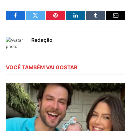
Facebook
Twitter
Pinterest
LinkedIn
Tumblr
E-
mail
Redação
VOCÊ TAMBÉM VAI GOSTAR