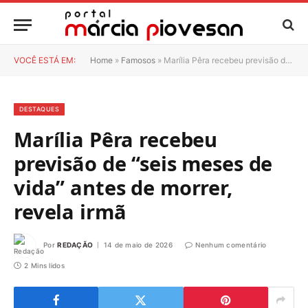
VOCÊ ESTÁ EM:
Home
»
Famosos
»
Marília Pêra recebeu previsão de “seis meses de vida” antes de morrer, revela irmã
DESTAQUES
Marília Pêra recebeu
previsão de “seis meses de
vida” antes de morrer,
revela irmã
Por
REDAÇÃO
14 de maio de 2026
Nenhum comentário
2 Mins lidos