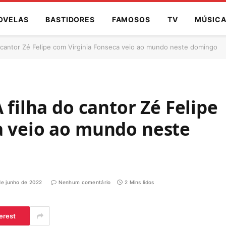
OVELAS
BASTIDORES
FAMOSOS
TV
MÚSIC
o cantor Zé Felipe com Virginia Fonseca veio ao mundo neste domingo
 filha do cantor Zé Felipe
a veio ao mundo neste
de junho de 2022
Nenhum comentário
2 Mins lidos
erest