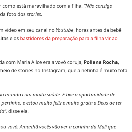
r como está maravilhado com a filha.
“Não consigo
a da foto dos
stories
.
m vídeo em seu canal no
Youtube
, horas antes da bebê
itas e os
bastidores da preparação para a filha vir ao
 com Maria Alice era a vovó coruja,
Poliana Rocha
,
meio de stories no Instagram, que a netinha é muito fofa
ao mundo com muita saúde. E tive a oportunidade de
ertinho, e estou muito feliz e muito grata a Deus de ter
da”,
disse ela.
 sou vovó. Amanhã vocês vão ver a carinha da Mali que