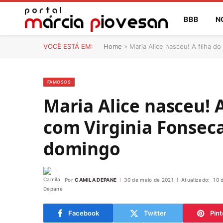
BBB
N
VOCÊ ESTÁ EM:
Home
»
Maria Alice nasceu! A filha d
FAMOSOS
Maria Alice nasceu! A
com Virginia Fonsec
domingo
Por
CAMILA DEPANE
30 de maio de 2021
Atualizado:
10 
Facebook
Twitter
Pint