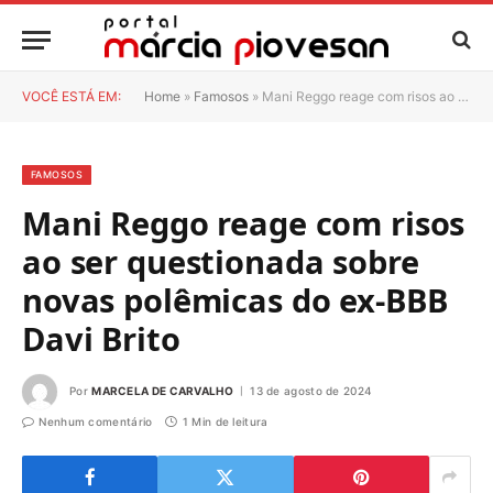
VOCÊ ESTÁ EM:
Home
»
Famosos
»
Mani Reggo reage com risos ao ser questionada sobre novas polêmicas do ex-BBB Davi Brito
FAMOSOS
Mani Reggo reage com risos
ao ser questionada sobre
novas polêmicas do ex-BBB
Davi Brito
Por
MARCELA DE CARVALHO
13 de agosto de 2024
Nenhum comentário
1 Min de leitura