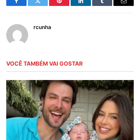
Facebook
Twitter
Pinterest
LinkedIn
Tumblr
E-
mail
rcunha
VOCÊ TAMBÉM VAI GOSTAR