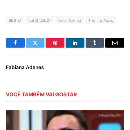
BBB 21
karol bbb21
Karol Conká
Thelma Assis
Facebook
Twitter
Pinterest
LinkedIn
Tumblr
E-
mail
Fabiana Adenes
VOCÊ TAMBÉM VAI GOSTAR