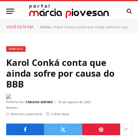
VOCÊ ESTÁ EM:
Home
»
Karol Conká conta que ainda sofre por causa do BBB
FAMOSOS
Karol Conká conta que
ainda sofre por causa do
BBB
Por
FABIANA ADENES
19 de agosto de 2021
Nenhum comentário
2 Mins lidos