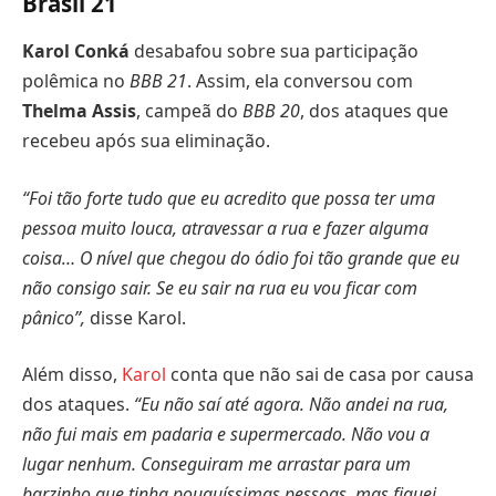
Brasil 21
Karol Conká
desabafou sobre sua participação
polêmica no
BBB 21
. Assim, ela conversou com
Thelma Assis
, campeã do
BBB 20
, dos ataques que
recebeu após sua eliminação.
“Foi tão forte tudo que eu acredito que possa ter uma
pessoa muito louca, atravessar a rua e fazer alguma
coisa… O nível que chegou do ódio foi tão grande que eu
não consigo sair. Se eu sair na rua eu vou ficar com
pânico”,
disse Karol.
Além disso,
Karol
conta que não sai de casa por causa
dos ataques.
“Eu não saí até agora. Não andei na rua,
não fui mais em padaria e supermercado. Não vou a
lugar nenhum. Conseguiram me arrastar para um
barzinho que tinha pouquíssimas pessoas, mas fiquei