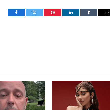
Facebook
Twitter
Pinterest
LinkedIn
Tumblr
E
m