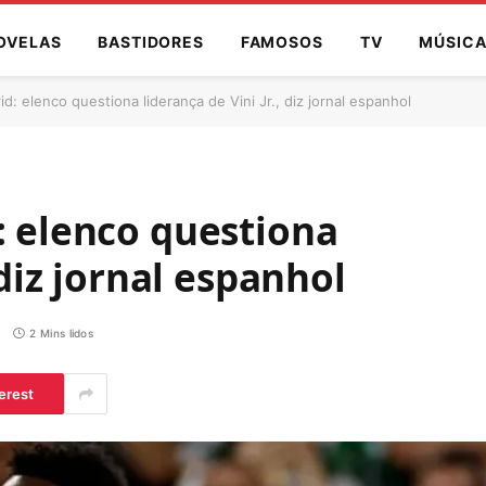
OVELAS
BASTIDORES
FAMOSOS
TV
MÚSIC
d: elenco questiona liderança de Vini Jr., diz jornal espanhol
: elenco questiona
 diz jornal espanhol
o
2 Mins lidos
erest