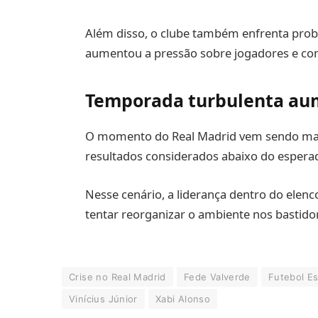
Além disso, o clube também enfrenta pro
aumentou a pressão sobre jogadores e com
Temporada turbulenta aum
O momento do Real Madrid vem sendo marc
resultados considerados abaixo do esperad
Nesse cenário, a liderança dentro do elen
tentar reorganizar o ambiente nos bastido
Crise no Real Madrid
Fede Valverde
Futebol E
Vinícius Júnior
Xabi Alonso