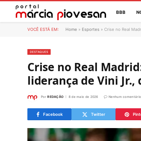
BBB
N
VOCÊ ESTÁ EM:
Home
»
Esportes
»
Crise no Real Madri
DESTAQUES
Crise no Real Madrid
liderança de Vini Jr.,
Por
REDAÇÃO
8 de maio de 2026
Nenhum comentári
Facebook
Twitter
Pint