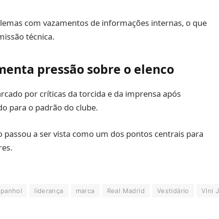
blemas com vazamentos de informações internas, o que
issão técnica.
enta pressão sobre o elenco
ado por críticas da torcida e da imprensa após
o para o padrão do clube.
co passou a ser vista como um dos pontos centrais para
res.
spanhol
liderança
marca
Real Madrid
Vestidário
Vini J