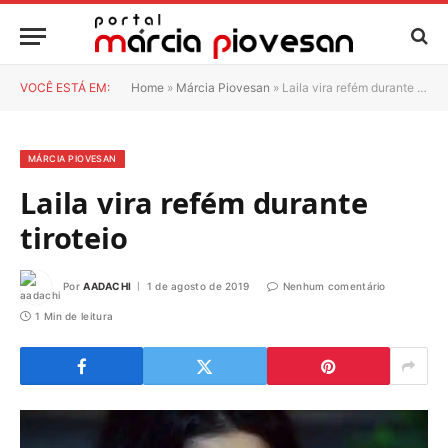
VOCÊ ESTÁ EM:
Home
»
Márcia Piovesan
»
Laila vira refém durante tiroteio
MÁRCIA PIOVESAN
Laila vira refém durante
tiroteio
Por
AADACHI
1 de agosto de 2019
Nenhum comentário
1 Min de leitura