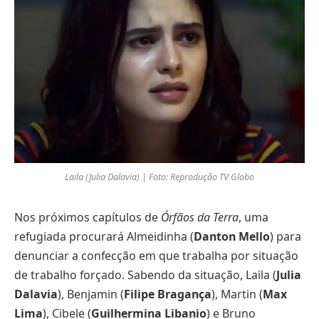
Laila (Julia Dalavia) | Foto: Reprodução TV Globo
Nos próximos capítulos de
Órfãos da Terra
, uma
refugiada procurará Almeidinha (
Danton Mello
) para
denunciar a confecção em que trabalha por situação
de trabalho forçado. Sabendo da situação, Laila (
Julia
Dalavia
), Benjamin (
Filipe Bragança
), Martin (
Max
Lima
), Cibele (
Guilhermina Libanio
) e Bruno