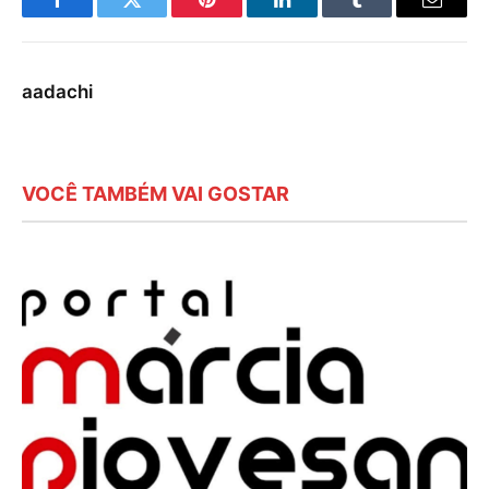
Facebook
Twitter
Pinterest
LinkedIn
Tumblr
E-
mail
aadachi
VOCÊ TAMBÉM VAI GOSTAR