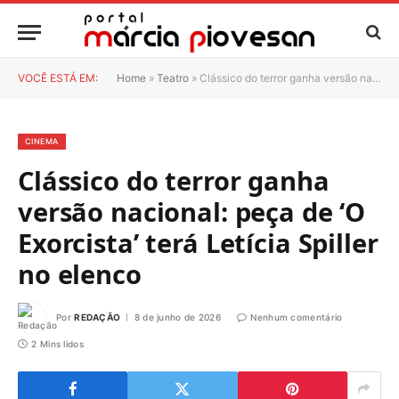
VOCÊ ESTÁ EM:
Home
»
Teatro
»
Clássico do terror ganha versão nacional: peça de ‘O Exorcista’ terá Letícia Spiller no elenco
CINEMA
Clássico do terror ganha
versão nacional: peça de ‘O
Exorcista’ terá Letícia Spiller
no elenco
Por
REDAÇÃO
8 de junho de 2026
Nenhum comentário
2 Mins lidos