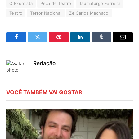
O Exorcista
Peca de Teatro
Taumaturgo Ferreira
Teatro
Terror Nacional
Ze Carlos Machado
Facebook
Twitter
Pinterest
LinkedIn
Tumblr
E-
mail
Redação
VOCÊ TAMBÉM VAI GOSTAR