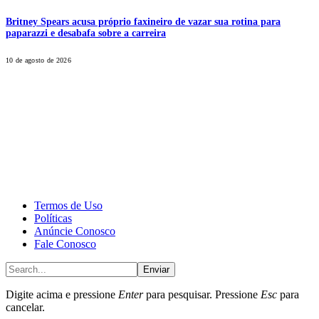
Britney Spears acusa próprio faxineiro de vazar sua rotina para
paparazzi e desabafa sobre a carreira
10 de agosto de 2026
CALONE® Group
All rights reserved. DBIPro© Copyright 2025.
Termos de Uso
Políticas
Anúncie Conosco
Fale Conosco
Enviar
Digite acima e pressione
Enter
para pesquisar. Pressione
Esc
para
cancelar.