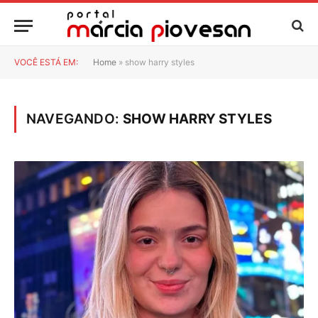
VOCÊ ESTÁ EM:
Home
»
show harry styles
NAVEGANDO:
SHOW HARRY STYLES