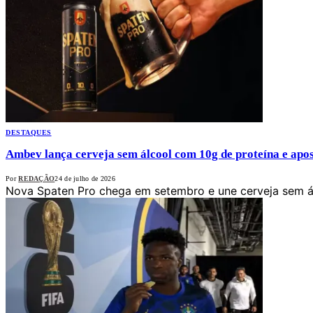
DESTAQUES
Ambev lança cerveja sem álcool com 10g de proteína e apo
Por
REDAÇÃO
24 de julho de 2026
Nova Spaten Pro chega em setembro e une cerveja sem á