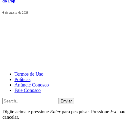
do Pop
6 de agosto de 2026
CALONE® Group
All rights reserved. DBIPro© Copyright 2025.
Termos de Uso
Políticas
Anúncie Conosco
Fale Conosco
Enviar
Digite acima e pressione
Enter
para pesquisar. Pressione
Esc
para
cancelar.