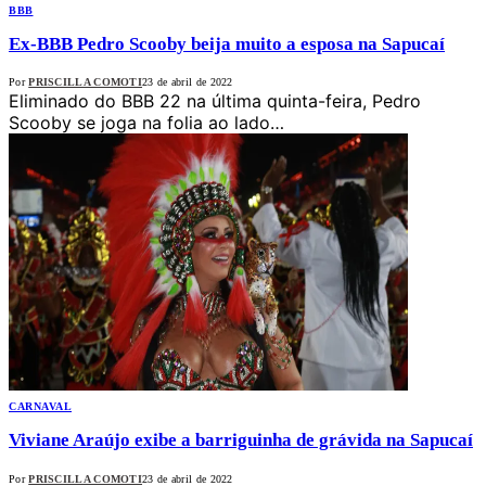
BBB
Ex-BBB Pedro Scooby beija muito a esposa na Sapucaí
Por
PRISCILLA COMOTI
23 de abril de 2022
Eliminado do BBB 22 na última quinta-feira, Pedro
Scooby se joga na folia ao lado…
CARNAVAL
Viviane Araújo exibe a barriguinha de grávida na Sapucaí
Por
PRISCILLA COMOTI
23 de abril de 2022