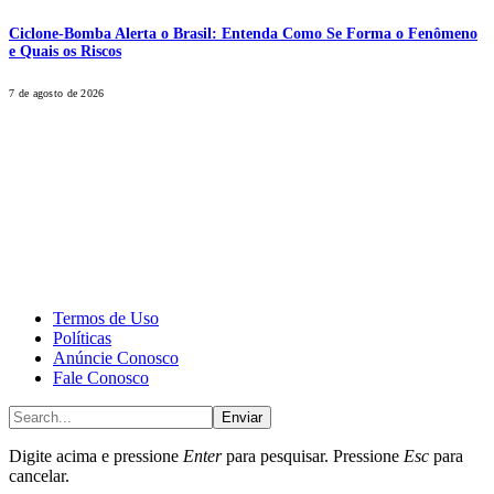
Ciclone-Bomba Alerta o Brasil: Entenda Como Se Forma o Fenômeno
e Quais os Riscos
7 de agosto de 2026
CALONE® Group
All rights reserved. DBIPro© Copyright 2025.
Termos de Uso
Políticas
Anúncie Conosco
Fale Conosco
Enviar
Digite acima e pressione
Enter
para pesquisar. Pressione
Esc
para
cancelar.