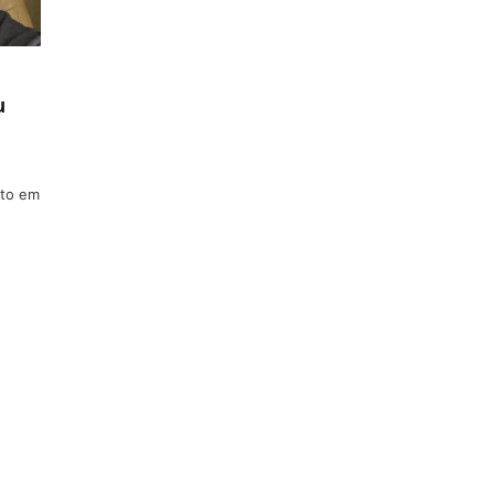
u
nto em