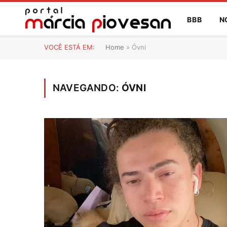
BBB
N
VOCÊ ESTÁ EM:
Home
»
Óvni
NAVEGANDO:
ÓVNI