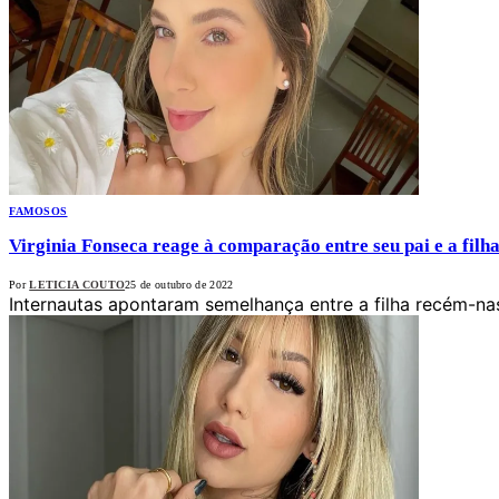
FAMOSOS
Virginia Fonseca reage à comparação entre seu pai e a filh
Por
LETICIA COUTO
25 de outubro de 2022
Internautas apontaram semelhança entre a filha recém-na