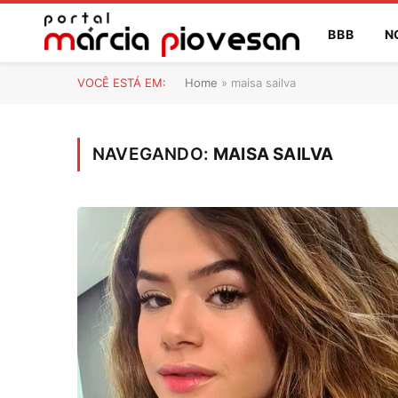
BBB
N
VOCÊ ESTÁ EM:
Home
»
maisa sailva
NAVEGANDO:
MAISA SAILVA