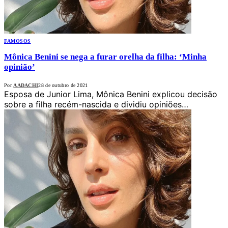
FAMOSOS
Mônica Benini se nega a furar orelha da filha: ‘Minha
opinião’
Por
AADACHI
28 de outubro de 2021
Esposa de Junior Lima, Mônica Benini explicou decisão
sobre a filha recém-nascida e dividiu opiniões…