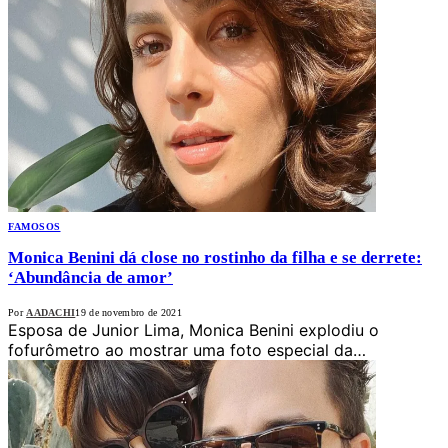
FAMOSOS
Monica Benini dá close no rostinho da filha e se derrete:
‘Abundância de amor’
Por
AADACHI
19 de novembro de 2021
Esposa de Junior Lima, Monica Benini explodiu o
fofurômetro ao mostrar uma foto especial da…