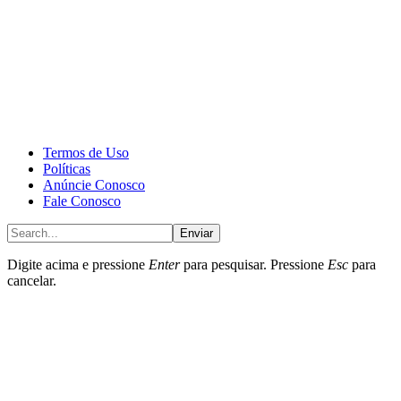
CALONE® Group
All rights reserved. DBIPro© Copyright 2025.
Termos de Uso
Políticas
Anúncie Conosco
Fale Conosco
Enviar
Digite acima e pressione
Enter
para pesquisar. Pressione
Esc
para
cancelar.