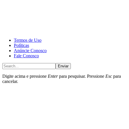
CALONE® Group
All rights reserved. DBIPro© Copyright 2025.
Termos de Uso
Políticas
Anúncie Conosco
Fale Conosco
Enviar
Digite acima e pressione
Enter
para pesquisar. Pressione
Esc
para
cancelar.