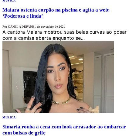
MÚSICA
Maiara ostenta corpão na piscina e agita a web:
‘Poderosa e linda’
Por
CAMILA DEPANE
1 de novembro de 2021
A cantora Maiara mostrou suas belas curvas ao posar
com a camisa aberta enquanto se…
MÚSICA
Simaria rouba a cena com look arrasador ao embarcar
com bolsas de grife