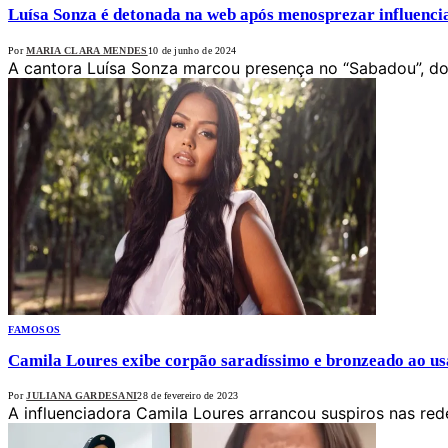
Luísa Sonza é detonada na web após menosprezar influencia
Por
MARIA CLARA MENDES
10 de junho de 2024
A cantora Luísa Sonza marcou presença no “Sabadou”, d
FAMOSOS
Camila Loures exibe corpão saradíssimo e bronzeado ao u
Por
JULIANA GARDESANI
28 de fevereiro de 2023
A influenciadora Camila Loures arrancou suspiros nas red