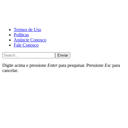
CALONE® Group
All rights reserved. DBIPro© Copyright 2025.
Termos de Uso
Políticas
Anúncie Conosco
Fale Conosco
Enviar
Digite acima e pressione
Enter
para pesquisar. Pressione
Esc
para
cancelar.