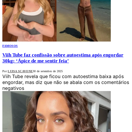
FAMOSOS
Viih Tube faz confissão sobre autoestima após engordar
30kg: ‘Ápice de me sentir feia’
Por
LUISA SCAVONE
30 de setembro de 2025
Viih Tube revela que ficou com autoestima baixa após
engordar, mas diz que não se abala com os comentários
negativos