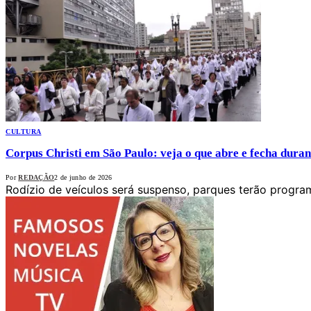
CULTURA
Corpus Christi em São Paulo: veja o que abre e fecha duran
Por
REDAÇÃO
2 de junho de 2026
Rodízio de veículos será suspenso, parques terão progra