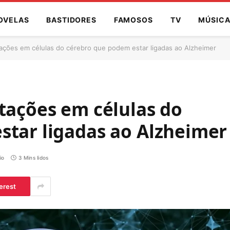
OVELAS
BASTIDORES
FAMOSOS
TV
MÚSIC
tações em células do cérebro que podem estar ligadas ao Alzheimer
tações em células do
star ligadas ao Alzheimer
io
3 Mins lidos
erest