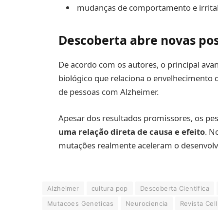
mudanças de comportamento e irritab
Descoberta abre novas pos
De acordo com os autores, o principal av
biológico que relaciona o envelhecimento 
de pessoas com Alzheimer.
Apesar dos resultados promissores, os pe
uma relação direta de causa e efeito
. N
mutações realmente aceleram o desenvolv
Alzheimer
cultura pop
Descoberta Cientifica
Mutacoes Geneticas
Neurociencia
Revista Cell