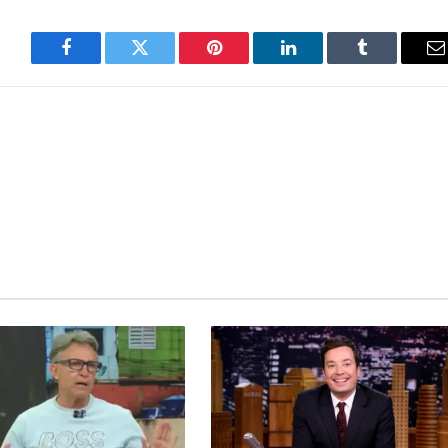
Facebook
Twitter
Pinterest
LinkedIn
Tumblr
E
m