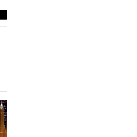
-
ail