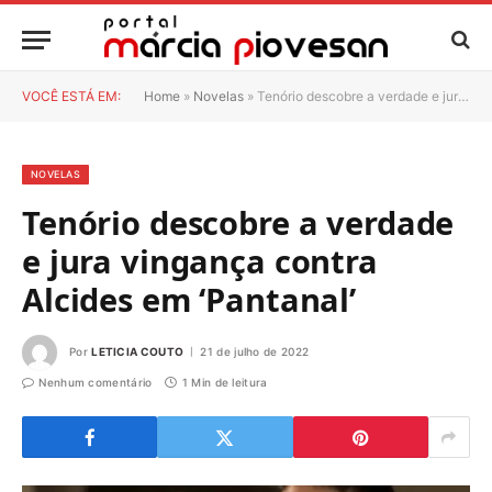
VOCÊ ESTÁ EM:
Home
»
Novelas
»
Tenório descobre a verdade e jura vingança contra Alcides em ‘Pantanal’
NOVELAS
Tenório descobre a verdade
e jura vingança contra
Alcides em ‘Pantanal’
Por
LETICIA COUTO
21 de julho de 2022
Nenhum comentário
1 Min de leitura