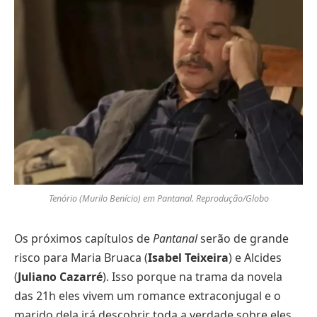
Tenório (Murilo Benício) em Pantanal. Reprodução/Globo
Os próximos capítulos de
Pantanal
serão de grande
risco para Maria Bruaca (
Isabel Teixeira
) e Alcides
(
Juliano Cazarré
). Isso porque na trama da novela
das 21h eles vivem um romance extraconjugal e o
marido dela irá descobrir toda a verdade sobre eles.