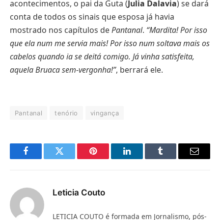
acontecimentos, o pai da Guta (
Julia Dalavia
) se dará
conta de todos os sinais que esposa já havia
mostrado nos capítulos de
Pantanal
.
“Mardita! Por isso
que ela num me servia mais! Por isso num soltava mais os
cabelos quando ia se deitá comigo. Já vinha satisfeita,
aquela Bruaca sem-vergonha!”
, berrará ele.
Pantanal
tenório
vingança
Facebook
Twitter
Pinterest
LinkedIn
Tumblr
E-
mail
Leticia Couto
LETICIA COUTO é formada em Jornalismo, pós-