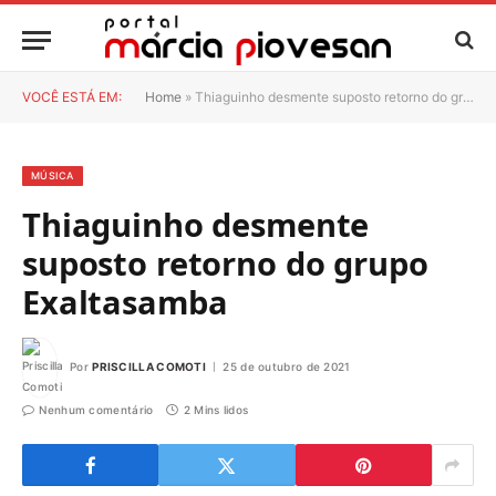
VOCÊ ESTÁ EM:
Home
»
Thiaguinho desmente suposto retorno do grupo Exaltasamba
MÚSICA
Thiaguinho desmente
suposto retorno do grupo
Exaltasamba
Por
PRISCILLA COMOTI
25 de outubro de 2021
Nenhum comentário
2 Mins lidos