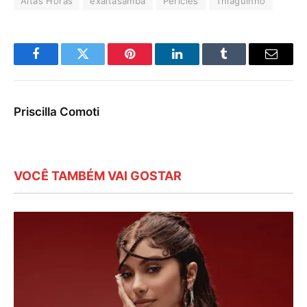
Altas Horas
exaltasamba
Péricles
Thiaguinho
Facebook
Twitter
Pinterest
LinkedIn
Tumblr
E-
mail
Priscilla Comoti
VOCÊ TAMBÉM VAI GOSTAR