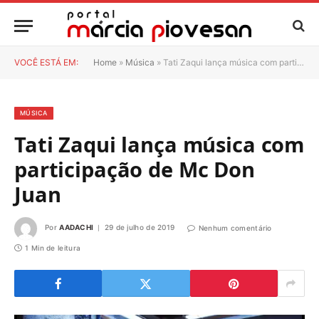
VOCÊ ESTÁ EM:
Home
»
Música
»
Tati Zaqui lança música com participação de Mc Don Juan
MÚSICA
Tati Zaqui lança música com
participação de Mc Don
Juan
Por
AADACHI
29 de julho de 2019
Nenhum comentário
1 Min de leitura