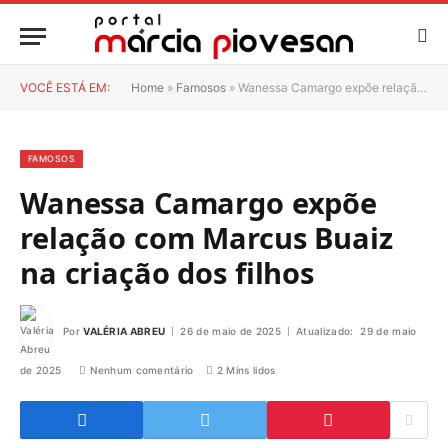
VOCÊ ESTÁ EM:
Home
»
Famosos
»
Wanessa Camargo expõe relação com Marcus Buaiz na criação dos filhos
FAMOSOS
Wanessa Camargo expõe
relação com Marcus Buaiz
na criação dos filhos
Por
VALÉRIA ABREU
26 de maio de 2025
Atualizado:
29 de maio
de 2025
Nenhum comentário
2 Mins lidos