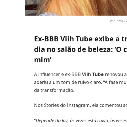
Viih Tube -
Ex-BBB Viih Tube exibe a 
dia no salão de beleza: ‘O 
mim’
A influencer e ex-BBB
Viih Tube
renovou a 
aderiu a um tom de ruivo claro. “A fase mu
da transformação.
Nos Stories do Instagram, ela comentou sob
“
Depende da luz, às vezes está ruivo, às veze