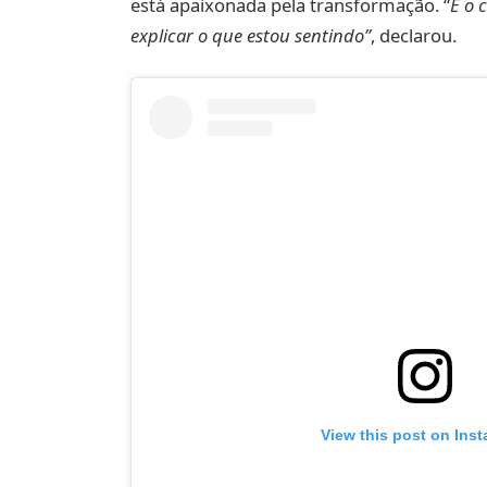
está apaixonada pela transformação. “
É o 
explicar o que estou sentindo”
, declarou.
View this post on Ins