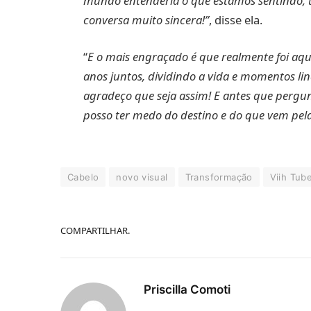
mundo entenderia o que estamos sentindo, 
conversa muito sincera!”
, disse ela.
“
E o mais engraçado é que realmente foi aque
anos juntos, dividindo a vida e momentos li
agradeço que seja assim! E antes que pergu
posso ter medo do destino e do que vem pela
Cabelo
novo visual
Transformação
Viih Tub
COMPARTILHAR.
Priscilla Comoti