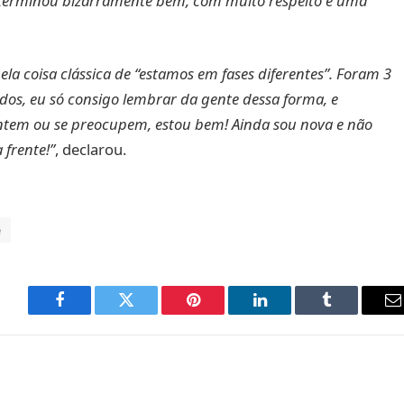
terminou bizarramente bem, com muito respeito e uma
la coisa clássica de “estamos em fases diferentes”. Foram 3
ndos, eu só consigo lembrar da gente dessa forma, e
ntem ou se preocupem, estou bem! Ainda sou nova e não
 frente!”
, declarou.
e
Facebook
Twitter
Pinterest
LinkedIn
Tumblr
E
m