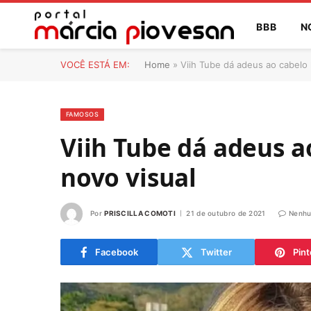
BBB
N
VOCÊ ESTÁ EM:
Home
»
Viih Tube dá adeus ao cabelo 
FAMOSOS
Viih Tube dá adeus a
novo visual
Por
PRISCILLA COMOTI
21 de outubro de 2021
Nenhu
Facebook
Twitter
Pint