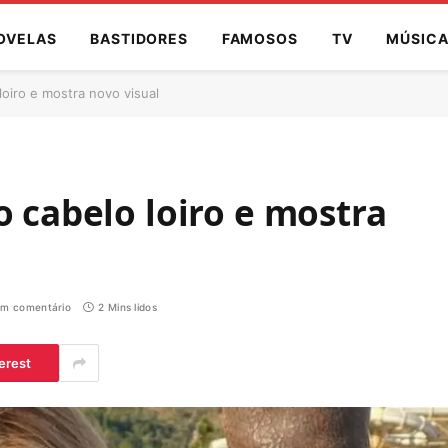
OVELAS
BASTIDORES
FAMOSOS
TV
MÚSIC
loiro e mostra novo visual
o cabelo loiro e mostra
m comentário
2 Mins lidos
erest