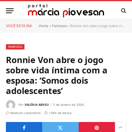
VOCÊ ESTÁ EM:
Home
»
Famosos
»
Ronnie Von abre o jogo sobre vida íntima com a esposa: ‘Somos dois adolescentes’
FAMOSOS
Ronnie Von abre o jogo
sobre vida íntima com a
esposa: ‘Somos dois
adolescentes’
Por
VALÉRIA ABREU
2 de janeiro de 2024
Nenhum comentário
1 Min de leitura