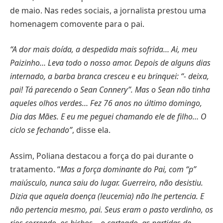
de maio. Nas redes sociais, a jornalista prestou uma
homenagem comovente para o pai.
“A dor mais doída, a despedida mais sofrida… Ai, meu
Paizinho… Leva todo o nosso amor. Depois de alguns dias
internado, a barba branca cresceu e eu brinquei: “- deixa,
pai! Tá parecendo o Sean Connery”. Mas o Sean não tinha
aqueles olhos verdes… Fez 76 anos no último domingo,
Dia das Mães. E eu me peguei chamando ele de filho… O
ciclo se fechando”
, disse ela.
Assim, Poliana destacou a força do pai durante o
tratamento. “
Mas a força dominante do Pai, com “p”
maiúsculo, nunca saiu do lugar. Guerreiro, não desistiu.
Dizia que aquela doença (leucemia) não lhe pertencia. E
não pertencia mesmo, pai. Seus eram o pasto verdinho, os
rios correndo, os bichos… o carteado, as partidas de